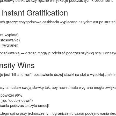
 przelewy bankowe czy ręczne weryfikacje podczas tych krótkich serii.
nstant Gratification
kich graczy: cotygodniowe cashbacki wypłacane natychmiast po strata
wa wypłata)
stosowanie)
j wygranej)
oczekiwania — gracze mogą je odebrać podczas szybkiej sesji i cieszy
ensity Wins
 jest “hit-and-run”: postawienie dużej stawki na slot o wysokiej zmie
kasyna i ustaw swoją stawkę tak, aby nawet mała wygrana mogła zwiększ
) powyżej 96%
 (np. “double down”)
owania podczas szczytu emocji
żdego spinu przy jednoczesnym ograniczeniu czasu podejmowania decy