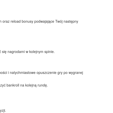
ch oraz reload bonusy podwajające Twój następny
ć się nagrodami w kolejnym spinie.
nności i natychmiastowe opuszczenie gry po wygranej
yć bankroll na kolejną rundę.
zji.