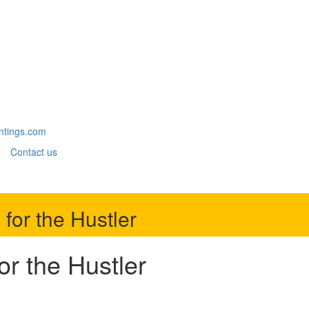
ntings.com
Contact us
for the Hustler
or the Hustler