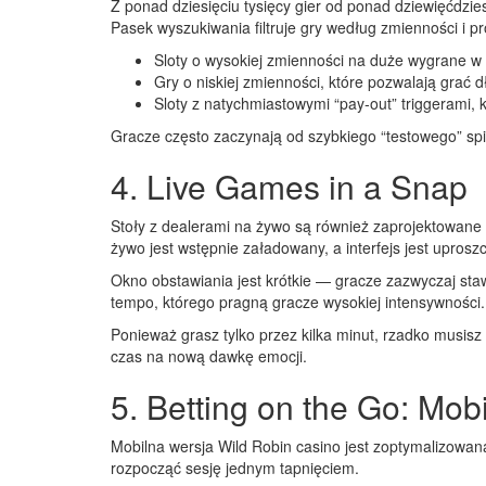
Z ponad dziesięciu tysięcy gier od ponad dziewięćdzi
Pasek wyszukiwania filtruje gry według zmienności i pr
Sloty o wysokiej zmienności na duże wygrane w
Gry o niskiej zmienności, które pozwalają grać 
Sloty z natychmiastowymi “pay‑out” triggerami, 
Gracze często zaczynają od szybkiego “testowego” spi
4. Live Games in a Snap
Stoły z dealerami na żywo są również zaprojektowane 
żywo jest wstępnie załadowany, a interfejs jest uprosz
Okno obstawiania jest krótkie — gracze zazwyczaj staw
tempo, którego pragną gracze wysokiej intensywności.
Ponieważ grasz tylko przez kilka minut, rzadko musisz
czas na nową dawkę emocji.
5. Betting on the Go: Mo
Mobilna wersja Wild Robin casino jest zoptymalizowan
rozpocząć sesję jednym tapnięciem.