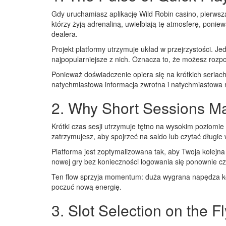
Gdy uruchamiasz aplikację Wild Robin casino, pierwszą
którzy żyją adrenaliną, uwielbiają tę atmosferę, ponie
dealera.
Projekt platformy utrzymuje układ w przejrzystości. Je
najpopularniejsze z nich. Oznacza to, że możesz rozp
Ponieważ doświadczenie opiera się na krótkich seriach,
natychmiastowa informacja zwrotna i natychmiastowa n
2. Why Short Sessions M
Krótki czas sesji utrzymuje tętno na wysokim poziomie 
zatrzymujesz, aby spojrzeć na saldo lub czytać długie 
Platforma jest zoptymalizowana tak, aby Twoja kolejna
nowej gry bez konieczności logowania się ponownie 
Ten flow sprzyja momentum: duża wygrana napędza kolej
poczuć nową energię.
3. Slot Selection on the Fl