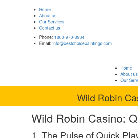
Home
About us
Our Services
Contact us
Phone:
1800-970-8934
Email:
info@bestchoicepaintings.com
Home
About us
Our Serv
Wild Robin Cas
Wild Robin Casino: Qu
1. The Pulse of Quick Pla