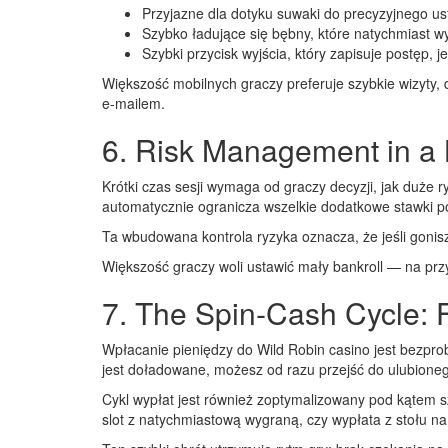
Przyjazne dla dotyku suwaki do precyzyjnego us
Szybko ładujące się bębny, które natychmiast w
Szybki przycisk wyjścia, który zapisuje postęp, 
Większość mobilnych graczy preferuje szybkie wizyty,
e-mailem.
6. Risk Management in a 
Krótki czas sesji wymaga od graczy decyzji, jak duże
automatycznie ogranicza wszelkie dodatkowe stawki p
Ta wbudowana kontrola ryzyka oznacza, że jeśli gonisz 
Większość graczy woli ustawić mały bankroll — na prz
7. The Spin‑Cash Cycle: 
Wpłacanie pieniędzy do Wild Robin casino jest bezprob
jest doładowane, możesz od razu przejść do ulubionego
Cykl wypłat jest również zoptymalizowany pod kątem sz
slot z natychmiastową wygraną, czy wypłata z stołu na