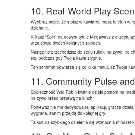
10. Real‑World Play Scen
Wyobraź sobie, że stoisz w kawiarni, masz telefon w r
działanie.
Klikasz “Spin” na nowym tytule Megaways z ekscytują
w zaledwie dwóch kolejnych spinach.
Następnie przechodzisz do stołu ruletki na żywo, bo c
się, podczas gdy Twoja kawa stygnie.
Ten schemat powtarza się co kilka minut, aż Twoja kawa
11. Community Pulse and
Społeczność Wild Robin kwitnie dzięki postom na medi
na żywo przed przerwą na lunch.
Ponieważ nie ma dedykowanej aplikacji, gracze dzielą
wygrane, zanim przejdą do kolejnej gry.
Ta kultura szybkiego dzielenia się wzmacnia mindset kr