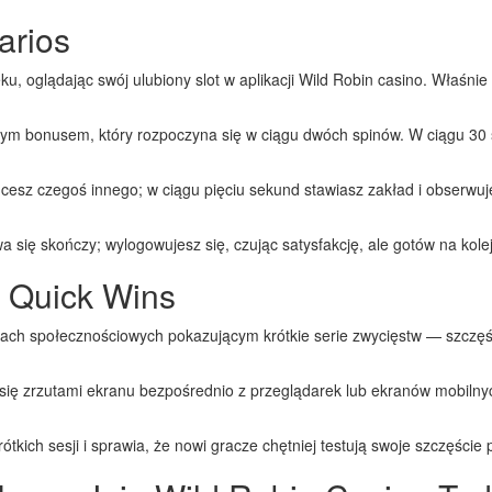
arios
ęku, oglądając swój ulubiony slot w aplikacji Wild Robin casino. Właś
cym bonusem, który rozpoczyna się w ciągu dwóch spinów. W ciągu 30
hcesz czegoś innego; w ciągu pięciu sekund stawiasz zakład i obserwuje
 się skończy; wylogowujesz się, czując satysfakcję, ale gotów na kole
 Quick Wins
ach społecznościowych pokazującym krótkie serie zwycięstw — szczęśli
 się zrzutami ekranu bezpośrednio z przeglądarek lub ekranów mobiln
ótkich sesji i sprawia, że nowi gracze chętniej testują swoje szczęście