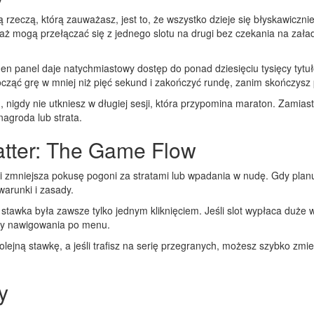
 rzeczą, którą zauważasz, jest to, że wszystko dzieje się błyskawiczn
waż mogą przełączać się z jednego slotu na drugi bez czekania na załad
den panel daje natychmiastowy dostęp do ponad dziesięciu tysięcy tytu
ocząć grę w mniej niż pięć sekund i zakończyć rundę, zanim skończysz 
 nigdy nie utkniesz w długiej sesji, która przypomina maraton. Zamiast 
agroda lub strata.
atter: The Game Flow
i zmniejsza pokusę pogoni za stratami lub wpadania w nudę. Gdy planuje
warunki i zasady.
 stawka była zawsze tylko jednym kliknięciem. Jeśli slot wypłaca duże
czy nawigowania po menu.
ną stawkę, a jeśli trafisz na serię przegranych, możesz szybko zmieni
y