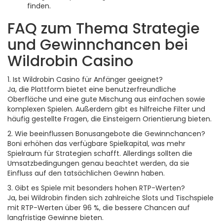
finden.
FAQ zum Thema Strategie
und Gewinnchancen bei
Wildrobin Casino
1. Ist Wildrobin Casino für Anfänger geeignet?
Ja, die Plattform bietet eine benutzerfreundliche
Oberfläche und eine gute Mischung aus einfachen sowie
komplexen Spielen. Außerdem gibt es hilfreiche Filter und
häufig gestellte Fragen, die Einsteigern Orientierung bieten.
2. Wie beeinflussen Bonusangebote die Gewinnchancen?
Boni erhöhen das verfügbare Spielkapital, was mehr
Spielraum für Strategien schafft. Allerdings sollten die
Umsatzbedingungen genau beachtet werden, da sie
Einfluss auf den tatsächlichen Gewinn haben.
3. Gibt es Spiele mit besonders hohen RTP-Werten?
Ja, bei Wildrobin finden sich zahlreiche Slots und Tischspiele
mit RTP-Werten über 96 %, die bessere Chancen auf
langfristige Gewinne bieten.