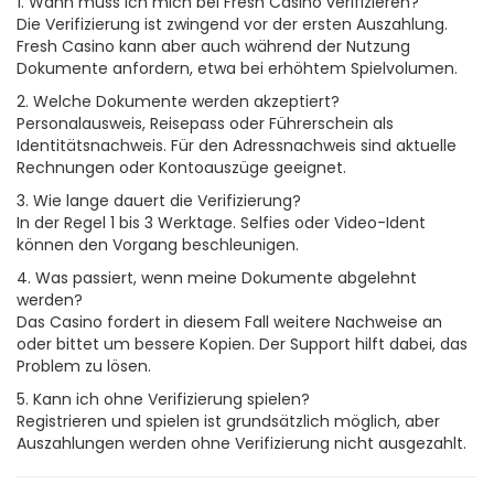
1. Wann muss ich mich bei Fresh Casino verifizieren?
Die Verifizierung ist zwingend vor der ersten Auszahlung.
Fresh Casino kann aber auch während der Nutzung
Dokumente anfordern, etwa bei erhöhtem Spielvolumen.
2. Welche Dokumente werden akzeptiert?
Personalausweis, Reisepass oder Führerschein als
Identitätsnachweis. Für den Adressnachweis sind aktuelle
Rechnungen oder Kontoauszüge geeignet.
3. Wie lange dauert die Verifizierung?
In der Regel 1 bis 3 Werktage. Selfies oder Video-Ident
können den Vorgang beschleunigen.
4. Was passiert, wenn meine Dokumente abgelehnt
werden?
Das Casino fordert in diesem Fall weitere Nachweise an
oder bittet um bessere Kopien. Der Support hilft dabei, das
Problem zu lösen.
5. Kann ich ohne Verifizierung spielen?
Registrieren und spielen ist grundsätzlich möglich, aber
Auszahlungen werden ohne Verifizierung nicht ausgezahlt.