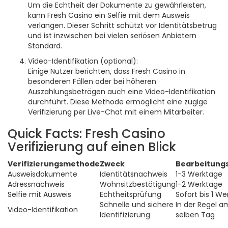
Um die Echtheit der Dokumente zu gewährleisten,
kann Fresh Casino ein Selfie mit dem Ausweis
verlangen. Dieser Schritt schützt vor Identitätsbetrug
und ist inzwischen bei vielen seriösen Anbietern
Standard.
Video-Identifikation (optional):
Einige Nutzer berichten, dass Fresh Casino in
besonderen Fällen oder bei höheren
Auszahlungsbeträgen auch eine Video-Identifikation
durchführt. Diese Methode ermöglicht eine zügige
Verifizierung per Live-Chat mit einem Mitarbeiter.
Quick Facts: Fresh Casino
Verifizierung auf einen Blick
Verifizierungsmethode
Zweck
Bearbeitung
Ausweisdokumente
Identitätsnachweis
1-3 Werktage
Adressnachweis
Wohnsitzbestätigung
1-2 Werktage
Selfie mit Ausweis
Echtheitsprüfung
Sofort bis 1 We
Schnelle und sichere
In der Regel a
Video-Identifikation
Identifizierung
selben Tag