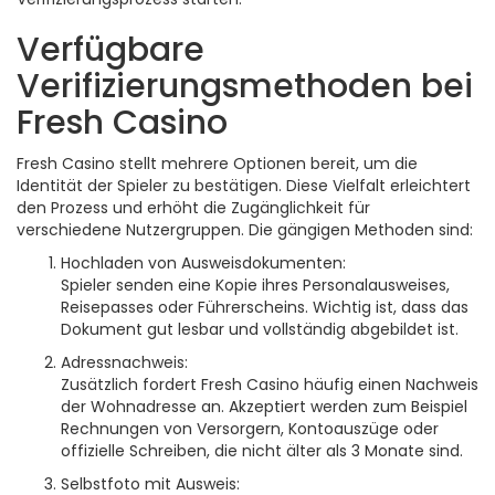
Verfügbare
Verifizierungsmethoden bei
Fresh Casino
Fresh Casino stellt mehrere Optionen bereit, um die
Identität der Spieler zu bestätigen. Diese Vielfalt erleichtert
den Prozess und erhöht die Zugänglichkeit für
verschiedene Nutzergruppen. Die gängigen Methoden sind:
Hochladen von Ausweisdokumenten:
Spieler senden eine Kopie ihres Personalausweises,
Reisepasses oder Führerscheins. Wichtig ist, dass das
Dokument gut lesbar und vollständig abgebildet ist.
Adressnachweis:
Zusätzlich fordert Fresh Casino häufig einen Nachweis
der Wohnadresse an. Akzeptiert werden zum Beispiel
Rechnungen von Versorgern, Kontoauszüge oder
offizielle Schreiben, die nicht älter als 3 Monate sind.
Selbstfoto mit Ausweis: