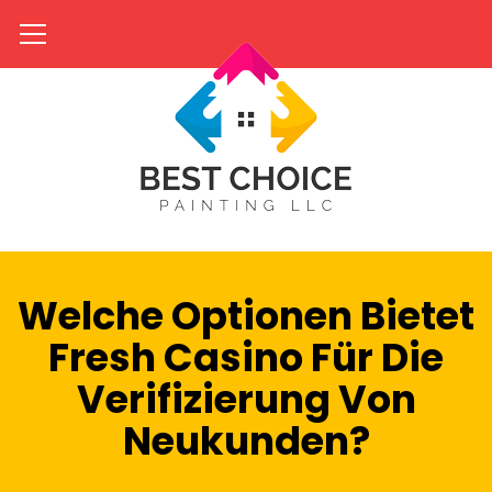
Welche Optionen Bietet
Fresh Casino Für Die
Verifizierung Von
Neukunden?