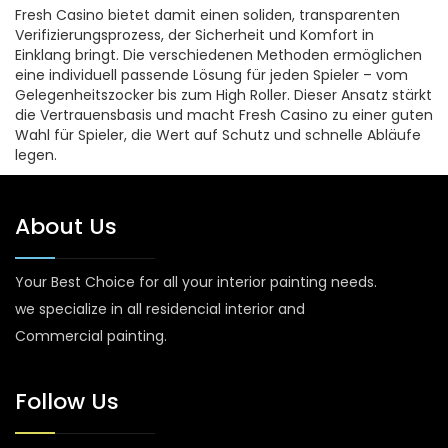
Fresh Casino bietet damit einen soliden, transparenten
Verifizierungsprozess, der Sicherheit und Komfort in
Einklang bringt. Die verschiedenen Methoden ermöglichen
eine individuell passende Lösung für jeden Spieler – vom
Gelegenheitszocker bis zum High Roller. Dieser Ansatz stärkt
die Vertrauensbasis und macht Fresh Casino zu einer guten
Wahl für Spieler, die Wert auf Schutz und schnelle Abläufe
legen.
About Us
Your Best Choice for all your interior painting needs.
we specialize in all residencial interior and
Commercial painting.
Follow Us