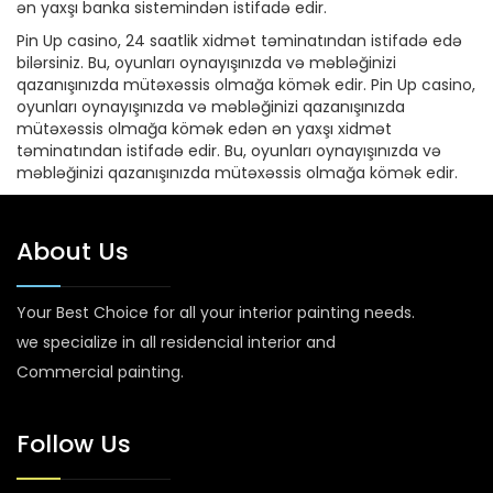
ən yaxşı banka sistemindən istifadə edir.
Pin Up casino, 24 saatlik xidmət təminatından istifadə edə
bilərsiniz. Bu, oyunları oynayışınızda və məbləğinizi
qazanışınızda mütəxəssis olmağa kömək edir. Pin Up casino,
oyunları oynayışınızda və məbləğinizi qazanışınızda
mütəxəssis olmağa kömək edən ən yaxşı xidmət
təminatından istifadə edir. Bu, oyunları oynayışınızda və
məbləğinizi qazanışınızda mütəxəssis olmağa kömək edir.
About Us
Your Best Choice for all your interior painting needs.
we specialize in all residencial interior and
Commercial painting.
Follow Us