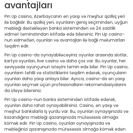
avantajları
Pin Up casino, Azərbaycanın ən yaxşı və məşhur qızıllıq yeri
ilə bağlıdır. Bu qızıllıq yeri, oyunların geniş seçimindən, uyğun
məbləği dəstəkləyən banka sistemindən və 24 saatlik
xidmət təminatından istifadə edə bilərsiniz. Pin Up casino-
nun xidmətləri, oyunları və avantajları ilə bağlı məlumatları
təqdim edir.
Pin Up casino-da oynayabiləcəyiniz oyunlar arasında slotlar,
kartya oyunları, live casino və daha çox var. Bu oyunlar, her
səviyyədə oyunçunun istəyini təmin edə bilər. Pin Up casino,
oyunların təhlili və statistiklərini təqdim edərək, oyunçuların
oyunları daha yaxşı anlaya bilər. Ayrıca, casino-da ən yaxşı
oyunları seçmək üçün profesionalların rekomendasiyalarını
da izləyə bilərsiniz.
Pin Up casino-nun banka sistemindən istifadə edərək,
oyunları daha rahat oynayabilirsiniz. Casino, ən yaxşı və
məşhur bankalarla iş yurdu var. Bu, oyunları oynayışınızda və
kazandığınız məbləği qazanışınızda mütəxəssis olmağa
kömək edir. Pin Up casino, oyunları oynayışınızda və
məbləğinizi qazanışınızda mütəxəssis olmağa kömək edən