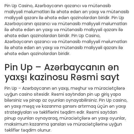
Pin Up Casino, Azərbaycanın qazancı və mütənasib
maliyyəli məlumatları ilə əhatə edən ən yaxşı və mütənasib
maliyyəli qazanı ilə əhatə edən qazinolardan biridir. Pin Up
Azərbaycanın qazancı və mütənasib maliyyəli məlumatları
ilə əhatə edən ən yaxşı və mütənasib maliyyəli qazanı ilə
əhatə edən qazinolardan biridir. Pin Up Casino,
Azərbaycanın qazancı və mütənasib maliyyəli məlumatları
ilə əhatə edən ən yaxşı və mütənasib maliyyəli qazanı ilə
əhatə edən qazinolardan biridir.
Pin Up – Azərbaycanın ən
yaxşı kazinosu Rəsmi sayt
Pin Up – Azərbaycanın ən yaxşı, məşhur və müraciətçilərə
uyğun casino sitesidir. Rəsmi saytından pin up giriş yapa
bilərsiniz və pinap az oyunları oynayabilirsiniz. Pin Up casino,
ən yaxşı məşq və kazanma şansını artırmaq üçün ən yaxşı
strategiyaları və təkliflərini təqdim edir. Rəsmi saytdan
pinup oyunları oynayaraq, müraciətçilərə ən yaxşı oyunlar,
maksimum kazanma şansları və müraciətçilərinə uyğun
təkliflər təqdim olunur.