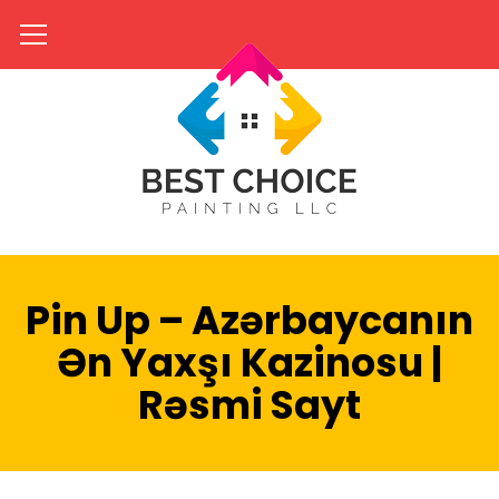
Pin Up – Azərbaycanın
Ən Yaxşı Kazinosu |
Rəsmi Sayt