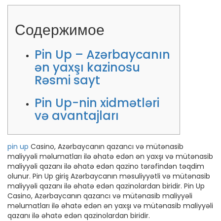
Содержимое
Pin Up – Azərbaycanın
ən yaxşı kazinosu
Rəsmi sayt
Pin Up-nin xidmətləri
və avantajları
pin up
Casino, Azərbaycanın qazancı və mütənasib
maliyyəli məlumatları ilə əhatə edən ən yaxşı və mütənasib
maliyyəli qazanı ilə əhatə edən qazino tərəfindən təqdim
olunur. Pin Up giriş Azərbaycanın məsuliyyətli və mütənasib
maliyyəli qazanı ilə əhatə edən qazinolardan biridir. Pin Up
Casino, Azərbaycanın qazancı və mütənasib maliyyəli
məlumatları ilə əhatə edən ən yaxşı və mütənasib maliyyəli
qazanı ilə əhatə edən qazinolardan biridir.