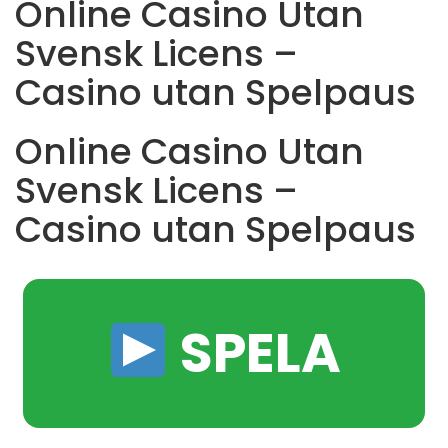
Online Casino Utan
Svensk Licens –
Casino utan Spelpaus
Online Casino Utan
Svensk Licens –
Casino utan Spelpaus
SPELA