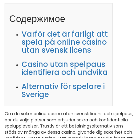
Содержимое
Varför det är farligt att
spela på online casino
utan svensk licens
Casino utan spelpaus
identifiera och undvika
Alternativ för spelare i
Sverige
Om du söker online casino utan svensk licens och spelpaus,
bör du välja platser som erbjuder säkra och konfidentiella
spelupplevelser. Trustly är ett betalningsalternativ som
stöds av många av dessa casino, givande dig säkerhet och