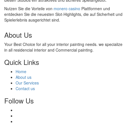
diesen Studios ein attraktives und sicheres Spielangebot.
Nutzen Sie die Vorteile von
monero casino
Plattformen und
entdecken Sie die neuesten Slot-Highlights, die auf Sicherheit und
Spielerlebnis ausgerichtet sind.
About Us
Your Best Choice for all your interior painting needs. we specialize
in all residencial interior and Commercial painting.
Quick Links
Home
About us
Our Services
Contact us
Follow Us