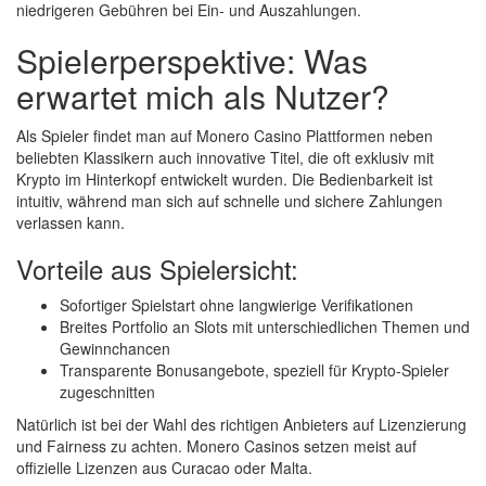
niedrigeren Gebühren bei Ein- und Auszahlungen.
Spielerperspektive: Was
erwartet mich als Nutzer?
Als Spieler findet man auf Monero Casino Plattformen neben
beliebten Klassikern auch innovative Titel, die oft exklusiv mit
Krypto im Hinterkopf entwickelt wurden. Die Bedienbarkeit ist
intuitiv, während man sich auf schnelle und sichere Zahlungen
verlassen kann.
Vorteile aus Spielersicht:
Sofortiger Spielstart ohne langwierige Verifikationen
Breites Portfolio an Slots mit unterschiedlichen Themen und
Gewinnchancen
Transparente Bonusangebote, speziell für Krypto-Spieler
zugeschnitten
Natürlich ist bei der Wahl des richtigen Anbieters auf Lizenzierung
und Fairness zu achten. Monero Casinos setzen meist auf
offizielle Lizenzen aus Curacao oder Malta.