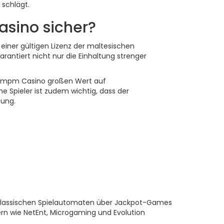
 schlägt.
asino sicher?
einer gültigen Lizenz der maltesischen
antiert nicht nur die Einhaltung strenger
t Ampm Casino großen Wert auf
e Spieler ist zudem wichtig, dass der
zung.
on klassischen Spielautomaten über Jackpot-Games
rn wie NetEnt, Microgaming und Evolution