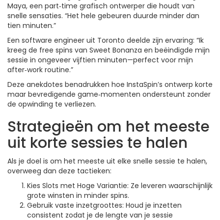
Maya, een part‑time grafisch ontwerper die houdt van
snelle sensaties. “Het hele gebeuren duurde minder dan
tien minuten.”
Een software engineer uit Toronto deelde zijn ervaring: “Ik
kreeg de free spins van Sweet Bonanza en beëindigde mijn
sessie in ongeveer vijftien minuten—perfect voor mijn
after‑work routine.”
Deze anekdotes benadrukken hoe InstaSpin’s ontwerp korte
maar bevredigende game‑momenten ondersteunt zonder
de opwinding te verliezen.
Strategieën om het meeste
uit korte sessies te halen
Als je doel is om het meeste uit elke snelle sessie te halen,
overweeg dan deze tactieken:
Kies Slots met Hoge Variantie: Ze leveren waarschijnlijk
grote winsten in minder spins.
Gebruik vaste inzetgroottes: Houd je inzetten
consistent zodat je de lengte van je sessie