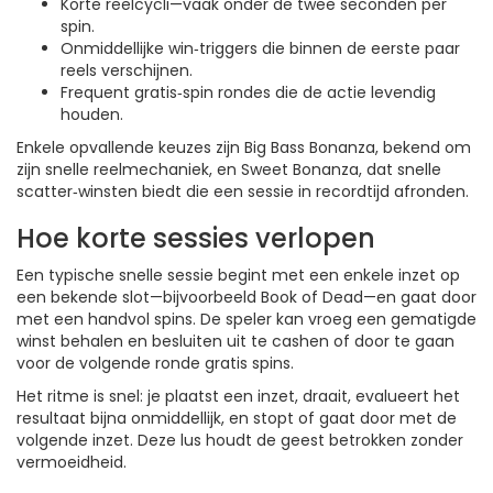
Korte reelcycli—vaak onder de twee seconden per
spin.
Onmiddellijke win‑triggers die binnen de eerste paar
reels verschijnen.
Frequent gratis‑spin rondes die de actie levendig
houden.
Enkele opvallende keuzes zijn Big Bass Bonanza, bekend om
zijn snelle reelmechaniek, en Sweet Bonanza, dat snelle
scatter‑winsten biedt die een sessie in recordtijd afronden.
Hoe korte sessies verlopen
Een typische snelle sessie begint met een enkele inzet op
een bekende slot—bijvoorbeeld Book of Dead—en gaat door
met een handvol spins. De speler kan vroeg een gematigde
winst behalen en besluiten uit te cashen of door te gaan
voor de volgende ronde gratis spins.
Het ritme is snel: je plaatst een inzet, draait, evalueert het
resultaat bijna onmiddellijk, en stopt of gaat door met de
volgende inzet. Deze lus houdt de geest betrokken zonder
vermoeidheid.