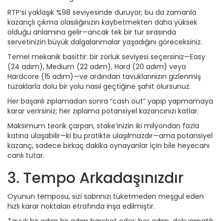
RTP’si yaklaşık %98 seviyesinde duruyor; bu da zamanla
kazançlı çıkma olasılığınızın kaybetmekten daha yüksek
olduğu anlamına gelir—ancak tek bir tur sırasında
servetinizin büyük dalgalanmalar yaşadığını göreceksiniz.
Temel mekanik basittir: bir zorluk seviyesi seçersiniz—Easy
(24 adım), Medium (22 adım), Hard (20 adım) veya
Hardcore (15 adım)—ve ardından tavuklarınızın gizlenmiş
tuzaklarla dolu bir yolu nasıl geçtiğine şahit olursunuz.
Her başarılı zıplamadan sonra “cash out” yapıp yapmamaya
karar verirsiniz; her zıplama potansiyel kazancınızı katlar.
Maksimum teorik çarpan, stake’inizin iki milyondan fazla
katına ulaşabilir—ki bu pratikte ulaşılmazdır—ama potansiyel
kazanç, sadece birkaç dakika oynayanlar için bile heyecanı
canlı tutar.
3. Tempo Arkadaşınızdır
Oyunun temposu, sizi sabrınızı tüketmeden meşgul eden
hızlı karar noktaları etrafında inşa edilmiştir.