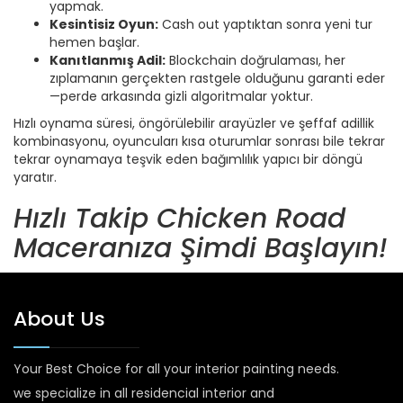
yapmak.
Kesintisiz Oyun:
Cash out yaptıktan sonra yeni tur
hemen başlar.
Kanıtlanmış Adil:
Blockchain doğrulaması, her
zıplamanın gerçekten rastgele olduğunu garanti eder
—perde arkasında gizli algoritmalar yoktur.
Hızlı oynama süresi, öngörülebilir arayüzler ve şeffaf adillik
kombinasyonu, oyuncuları kısa oturumlar sonrası bile tekrar
tekrar oynamaya teşvik eden bağımlılık yapıcı bir döngü
yaratır.
Hızlı Takip Chicken Road
Maceranıza Şimdi Başlayın!
About Us
Your Best Choice for all your interior painting needs.
we specialize in all residencial interior and