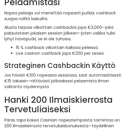
Pelaamistasi
Nopea pelaaja voi menettää nopeasti putkia; cashback
suojaa näiltä laskuilta.
Alusta tarjoaa viikoittain cashbackia jopa €3,000—joka
palautetaan jokaisen session jälkeen—joten vaikka tulisi
lyhyt häviöputki, se ei ole tuhoisa.
15 % cashback viikoittain kaikissa peleissä.
Live casinon cashback jopa €200 per sessio.
Strateginen Cashbackin Käyttö
Jos hävisit €100 nopeassa sessiossa, saat automaattisesti
€15 takaisin—riittävästi jatkaaksesi pelaamista ilman
välitöntä täydennystä.
Hanki 200 Ilmaiskierrosta
Tervetuliaiseksi
Paras tapa kokea Casinian nopeatempoista toimintaa on
200 ilmaiskierrosta tervetuliaisbonuksesta—täydellinen