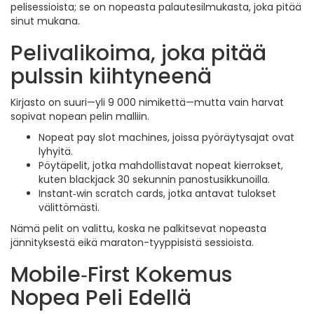
pelisessioista; se on nopeasta palautesilmukasta, joka pitää
sinut mukana.
Pelivalikoima, joka pitää
pulssin kiihtyneenä
Kirjasto on suuri—yli 9 000 nimikettä—mutta vain harvat
sopivat nopean pelin malliin.
Nopeat pay slot machines, joissa pyöräytysajat ovat
lyhyitä.
Pöytäpelit, jotka mahdollistavat nopeat kierrokset,
kuten blackjack 30 sekunnin panostusikkunoilla.
Instant‑win scratch cards, jotka antavat tulokset
välittömästi.
Nämä pelit on valittu, koska ne palkitsevat nopeasta
jännityksestä eikä maraton-tyyppisistä sessioista.
Mobile‑First Kokemus
Nopea Peli Edellä