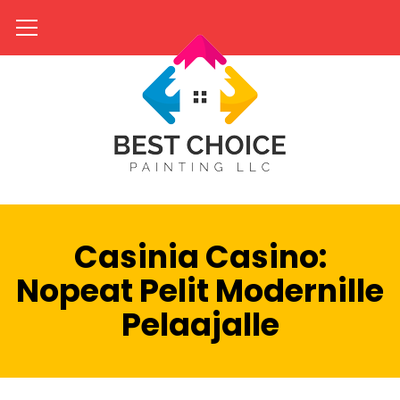
Casinia Casino:
Nopeat Pelit Modernille
Pelaajalle