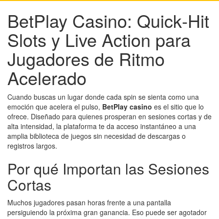
BetPlay Casino: Quick‑Hit
Slots y Live Action para
Jugadores de Ritmo
Acelerado
Cuando buscas un lugar donde cada spin se sienta como una
emoción que acelera el pulso,
BetPlay casino
es el sitio que lo
ofrece. Diseñado para quienes prosperan en sesiones cortas y de
alta intensidad, la plataforma te da acceso instantáneo a una
amplia biblioteca de juegos sin necesidad de descargas o
registros largos.
Por qué Importan las Sesiones
Cortas
Muchos jugadores pasan horas frente a una pantalla
persiguiendo la próxima gran ganancia. Eso puede ser agotador