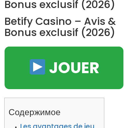
Bonus exclusif (2026)
Betify Casino – Avis &
Bonus exclusif (2026)
JOUER
Содержимое
Les avantages de jeu