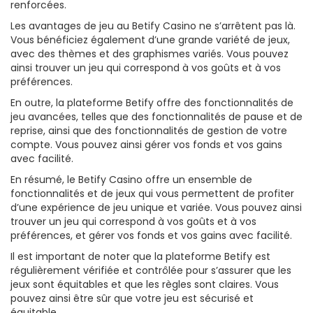
renforcées.
Les avantages de jeu au Betify Casino ne s’arrêtent pas là.
Vous bénéficiez également d’une grande variété de jeux,
avec des thèmes et des graphismes variés. Vous pouvez
ainsi trouver un jeu qui correspond à vos goûts et à vos
préférences.
En outre, la plateforme Betify offre des fonctionnalités de
jeu avancées, telles que des fonctionnalités de pause et de
reprise, ainsi que des fonctionnalités de gestion de votre
compte. Vous pouvez ainsi gérer vos fonds et vos gains
avec facilité.
En résumé, le Betify Casino offre un ensemble de
fonctionnalités et de jeux qui vous permettent de profiter
d’une expérience de jeu unique et variée. Vous pouvez ainsi
trouver un jeu qui correspond à vos goûts et à vos
préférences, et gérer vos fonds et vos gains avec facilité.
Il est important de noter que la plateforme Betify est
régulièrement vérifiée et contrôlée pour s’assurer que les
jeux sont équitables et que les règles sont claires. Vous
pouvez ainsi être sûr que votre jeu est sécurisé et
équitable.