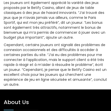
Les joueurs ont également apprécié la variété des jeux
proposés par le Betify Casino, allant de jeux de table
classiques à des jeux de hasard innovants. “J’ai trouvé des
jeux que je n’avais jamais vus ailleurs, comme le Paris
Sportif, qui est mon jeu préféré”, dit un joueur. “Les bonus
sont également très attractifs, notamment le bonus de
bienvenue qui m’a permis de commencer à jouer avec un
budget plus important”, ajoute un autre.
Cependant, certains joueurs ont signalé des problèmes de
connexion occasionnels et des difficultés à accéder à
certaines parties du site. “J’ai eu des problèmes pour me
connecter à l’application, mais le support client a été très
rapide à réagir et à m’aider à résoudre le problème”, écrit
un joueur. “Cependant, je pense que le Betify Casino est un
excellent choix pour les joueurs qui cherchent une
expérience de jeu en ligne sécurisée et amusante”, conclut
un autre.
About Us