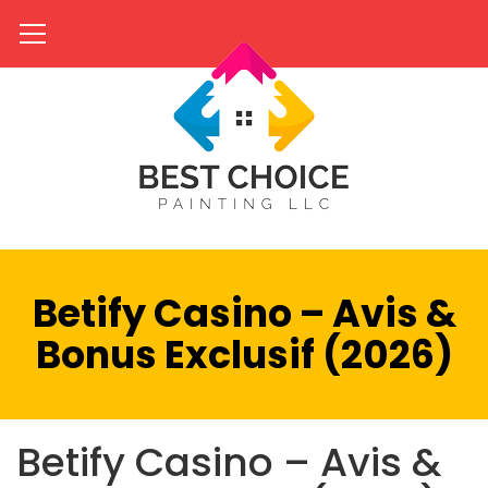
Betify Casino – Avis &
Bonus Exclusif (2026)
Betify Casino – Avis &