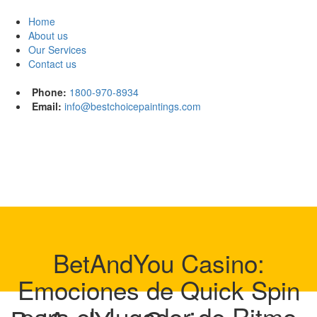
Home
About us
Our Services
Contact us
Phone:
1800-970-8934
Email:
info@bestchoicepaintings.com
BetAndYou Casino:
Emociones de Quick Spin
para el Jugador de Ritmo