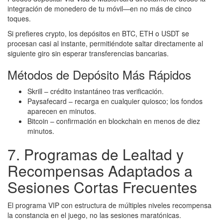
integración de monedero de tu móvil—en no más de cinco
toques.
Si prefieres crypto, los depósitos en BTC, ETH o USDT se
procesan casi al instante, permitiéndote saltar directamente al
siguiente giro sin esperar transferencias bancarias.
Métodos de Depósito Más Rápidos
Skrill – crédito instantáneo tras verificación.
Paysafecard – recarga en cualquier quiosco; los fondos
aparecen en minutos.
Bitcoin – confirmación en blockchain en menos de diez
minutos.
7. Programas de Lealtad y
Recompensas Adaptados a
Sesiones Cortas Frecuentes
El programa VIP con estructura de múltiples niveles recompensa
la constancia en el juego, no las sesiones maratónicas.