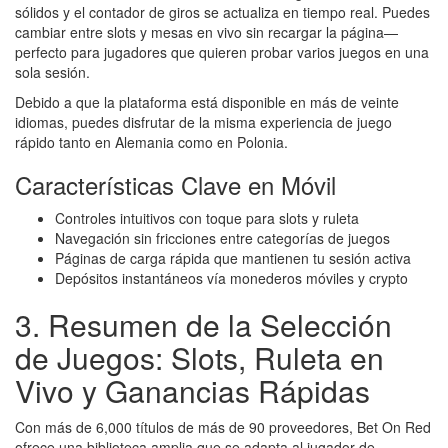
sólidos y el contador de giros se actualiza en tiempo real. Puedes
cambiar entre slots y mesas en vivo sin recargar la página—
perfecto para jugadores que quieren probar varios juegos en una
sola sesión.
Debido a que la plataforma está disponible en más de veinte
idiomas, puedes disfrutar de la misma experiencia de juego
rápido tanto en Alemania como en Polonia.
Características Clave en Móvil
Controles intuitivos con toque para slots y ruleta
Navegación sin fricciones entre categorías de juegos
Páginas de carga rápida que mantienen tu sesión activa
Depósitos instantáneos vía monederos móviles y crypto
3. Resumen de la Selección
de Juegos: Slots, Ruleta en
Vivo y Ganancias Rápidas
Con más de 6,000 títulos de más de 90 proveedores, Bet On Red
ofrece una biblioteca amplia que se adapta al jugador de