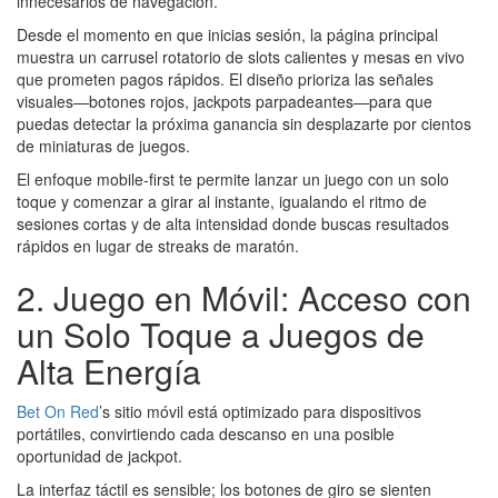
innecesarios de navegación.
Desde el momento en que inicias sesión, la página principal
muestra un carrusel rotatorio de slots calientes y mesas en vivo
que prometen pagos rápidos. El diseño prioriza las señales
visuales—botones rojos, jackpots parpadeantes—para que
puedas detectar la próxima ganancia sin desplazarte por cientos
de miniaturas de juegos.
El enfoque mobile‑first te permite lanzar un juego con un solo
toque y comenzar a girar al instante, igualando el ritmo de
sesiones cortas y de alta intensidad donde buscas resultados
rápidos en lugar de streaks de maratón.
2. Juego en Móvil: Acceso con
un Solo Toque a Juegos de
Alta Energía
Bet On Red
’s sitio móvil está optimizado para dispositivos
portátiles, convirtiendo cada descanso en una posible
oportunidad de jackpot.
La interfaz táctil es sensible; los botones de giro se sienten