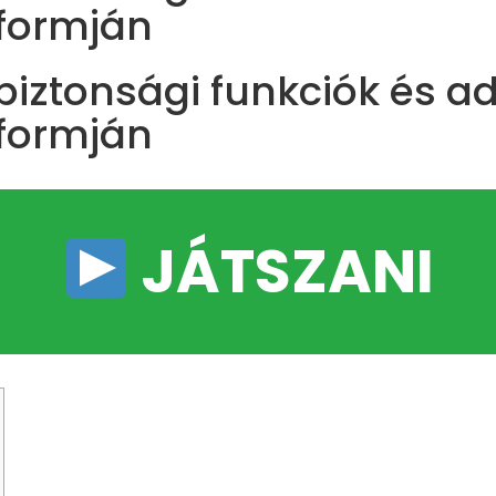
tformján
biztonsági funkciók és 
tformján
JÁTSZANI