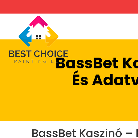
BassBet Ka
És Adat
BassBet Kaszinó – 