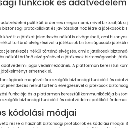
nsági funkciók és adatvédelem 
adatvédelmi politikáit érdemes megismerni, mivel biztosítják a já
 a biztonsági protokollokat és javításokat hoz létre a játékosok 
ók között a játékot jelentkezés nélkül is elvégezheti, ami bizon
 nélkül történő elvégzésével a játékosok biztonságosabb játékél
ékot jelentkezés nélkül történő elvégzés, ami a játékosok bizto
zés nélkül történő elvégzésével a játékosok biztonságosabb játé
ok adatvédelmi jogai védelmeződnek. A platformon keresztüli kom
 játékélményt érhetnek el.
ztonságának megőrzésére szolgáló biztonsági funkcióit és adatv
ot jelentkezés nélkül történő elvégzésével a játékosok biztonsá
égzési funkciója és a platformon keresztüli kommunikációja bizto
szolgáló biztonsági funkcióit és adatvédelmi politikáit érdeme
és kódolási módjai
vető része a használt biztonsági protokollok és kódolási módjai. 