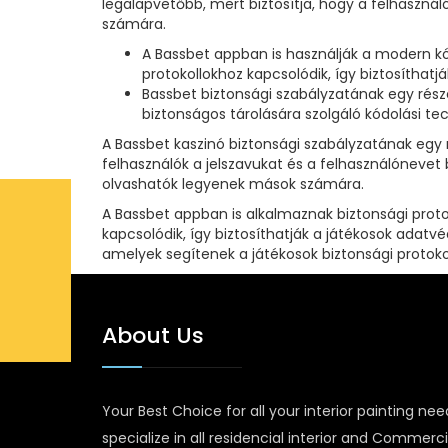
legalapvetőbb, mert biztosítja, hogy a felhaszná
számára.
A Bassbet appban is használják a modern kód
protokollokhoz kapcsolódik, így biztosíthat
Bassbet biztonsági szabályzatának egy rész
biztonságos tárolására szolgáló kódolási tec
A Bassbet kaszinó biztonsági szabályzatának egy m
felhasználók a jelszavukat és a felhasználónevet
olvashatók legyenek mások számára.
A Bassbet appban is alkalmaznak biztonsági protok
kapcsolódik, így biztosíthatják a játékosok adatv
amelyek segítenek a játékosok biztonsági protok
About Us
Your Best Choice for all your interior painting nee
specialize in all residencial interior and Commerci