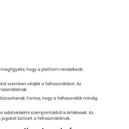
 megfigyelni, hogy a platform rendelkezik
okkal szemben védjék a felhasználókat. Az
lhasználóknak.
biztosítanak. Fontos, hogy a felhasználók mindig
és adatvédelmi szempontokból is értékesek. Az
 jogokat biztosít a felhasználóknak.