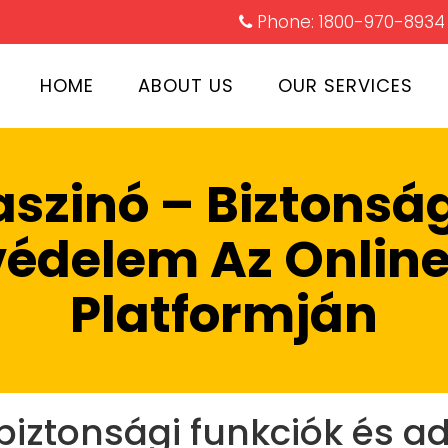
Phone:
1800-970-8934
HOME
ABOUT US
OUR SERVICES
szinó – Biztonsá
védelem Az Online
Platformján
biztonsági funkciók és 